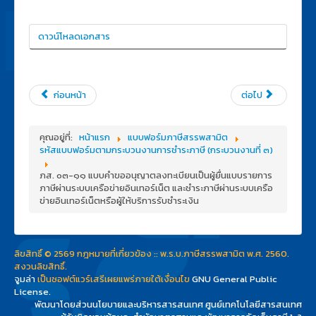
ดาวน์โหลดเอกสาร
ก่อนหน้า
ต่อไป
คุณอยู่ที่:
หน้าแรก
แบบฟอร์มภาษีสรรพสามิต
รหัสแบบฟอร์มตามกระบวนงานการชำระภาษี (กระบวนงานที่ ๓)
ภส. ๐๓-๑๑ แบบคำขออนุญาตลงทะเบียนเป็นผู้ยื่นแบบรายการ
ภาษีผ่านระบบเครือข่ายอินเทอร์เน็ต และชำระภาษีผ่านระบบเครือ
ข่ายอินเทอร์เน็ตหรือผู้ให้บริการรับชำระเงิน
ลิขสิทธิ์ © 2569 กฎหมายที่เกี่ยวข้อง :: พ.ร.บ.ภาษีสรรพสามิต พ.ศ. 2560.
สงวนลิขสิทธิ์.
จูมล่า
เป็นซอฟต์แวร์เสรีเผยแพร่ภายใต้เงื่อนไข
GNU General Public
License.
พัฒนาโดยส่วนนโยบายและบริหารสารสนเทศ ศูนย์เทคโนโลยีสารสนเทศ