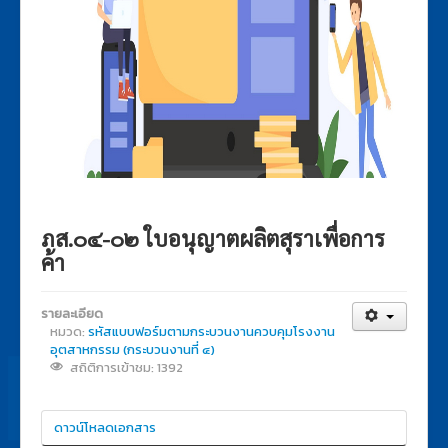
ภส.๐๔-๐๒ ใบอนุญาตผลิตสุราเพื่อการ
ค้า
รายละเอียด
หมวด:
รหัสแบบฟอร์มตามกระบวนงานควบคุมโรงงาน
อุตสาหกรรม (กระบวนงานที่ ๔)
สถิติการเข้าชม: 1392
ดาวน์โหลดเอกสาร