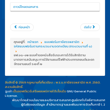
ดาวน์โหลดเอกสาร
ก่อนหน้า
ต่อไป
คุณอยู่ที่:
หน้าแรก
แบบฟอร์มภาษีสรรพสามิต
รหัสแบบฟอร์มตามกระบวนงานจดทะเบียน (กระบวนงานที่ ๑)
ยฟ.๐๑-๐๒ แบบคำขอหนังสือรับรองการได้รับสิทธิตาม
มาตรการสนับสนุน การใช้ยานยนต์ไฟฟ้าประเภทรถยนต์และรถ
จักรยานยนต์ ระยะที่ ๒
ลิขสิทธิ์ © 2569 กฎหมายที่เกี่ยวข้อง :: พ.ร.บ.ภาษีสรรพสามิต พ.ศ. 2560.
สงวนลิขสิทธิ์.
จูมล่า
เป็นซอฟต์แวร์เสรีเผยแพร่ภายใต้เงื่อนไข
GNU General Public
License.
พัฒนาโดยส่วนนโยบายและบริหารสารสนเทศ ศูนย์เทคโนโลยีสารสนเทศ
ผู้รับผิดชอบข้อมูล: สำนักมาตรฐานและพัฒนาการจัดเก็บภาษี 1, 2