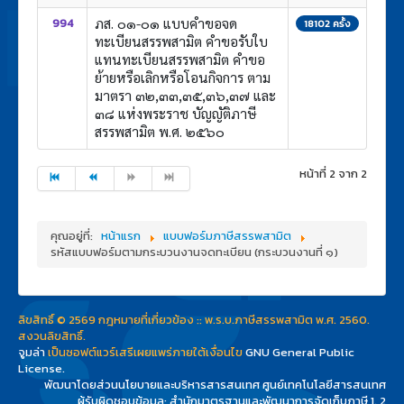
ภส. ๐๑-๐๑ แบบคำขอจด
994
18102 ครั้ง
ทะเบียนสรรพสามิต คำขอรับใบ
แทนทะเบียนสรรพสามิต คำขอ
ย้ายหรือเลิกหรือโอนกิจการ ตาม
มาตรา ๓๒,๓๓,๓๕,๓๖,๓๗ และ
๓๘ แห่งพระราช บัญญัติภาษี
สรรพสามิต พ.ศ. ๒๕๖๐
หน้าที่ 2 จาก 2
คุณอยู่ที่:
หน้าแรก
แบบฟอร์มภาษีสรรพสามิต
รหัสแบบฟอร์มตามกระบวนงานจดทะเบียน (กระบวนงานที่ ๑)
ลิขสิทธิ์ © 2569 กฎหมายที่เกี่ยวข้อง :: พ.ร.บ.ภาษีสรรพสามิต พ.ศ. 2560.
สงวนลิขสิทธิ์.
จูมล่า
เป็นซอฟต์แวร์เสรีเผยแพร่ภายใต้เงื่อนไข
GNU General Public
License.
พัฒนาโดยส่วนนโยบายและบริหารสารสนเทศ ศูนย์เทคโนโลยีสารสนเทศ
ผู้รับผิดชอบข้อมูล: สำนักมาตรฐานและพัฒนาการจัดเก็บภาษี 1, 2