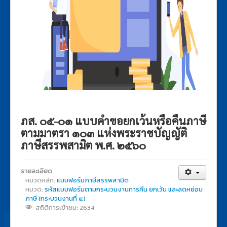
ภส. ๐๕-๐๑ แบบคำขอยกเว้นหรือคืนภาษี
ตามมาตรา ๑๐๓ แห่งพระราชบัญญัติ
ภาษีสรรพสามิต พ.ศ. ๒๕๖๐
รายละเอียด
หมวดหลัก:
แบบฟอร์มภาษีสรรพสามิต
หมวด:
รหัสแบบฟอร์มตามกระบวนงานการคืน ยกเว้น และลดหย่อน
ภาษี (กระบวนงานที่ ๕)
สถิติการเข้าชม: 2634