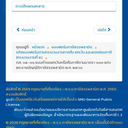
ดาวน์โหลดเอกสาร
ก่อนหน้า
ต่อไป
คุณอยู่ที่:
หน้าแรก
แบบฟอร์มภาษีสรรพสามิต
รหัสแบบฟอร์มตามกระบวนงานการคืน ยกเว้น และลดหย่อนภาษี
(กระบวนงานที่ ๕)
ภส. ๐๕-๐๑ แบบคำขอยกเว้นหรือคืนภาษีตามมาตรา ๑๐๓ แห่ง
พระราชบัญญัติภาษีสรรพสามิต พ.ศ. ๒๕๖๐
ลิขสิทธิ์ © 2569 กฎหมายที่เกี่ยวข้อง :: พ.ร.บ.ภาษีสรรพสามิต พ.ศ. 2560.
สงวนลิขสิทธิ์.
จูมล่า
เป็นซอฟต์แวร์เสรีเผยแพร่ภายใต้เงื่อนไข
GNU General Public
License.
พัฒนาโดยส่วนนโยบายและบริหารสารสนเทศ ศูนย์เทคโนโลยีสารสนเทศ
ผู้รับผิดชอบข้อมูล: สำนักมาตรฐานและพัฒนาการจัดเก็บภาษี 1, 2
© 2026 กฎหมายที่เกี่ยวข้อง :: พ.ร.บ.ภาษีสรรพสามิต พ.ศ.
เลื่อนขึ้นไปข้างบน
2560