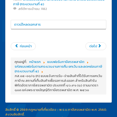
ภาษี (กระบวนงานที่ ๕)
สถิติการเข้าชม: 1182
ดาวน์โหลดเอกสาร
ก่อนหน้า
ต่อไป
คุณอยู่ที่:
หน้าแรก
แบบฟอร์มภาษีสรรพสามิต
รหัสแบบฟอร์มตามกระบวนงานการคืน ยกเว้น และลดหย่อนภาษี
(กระบวนงานที่ ๕)
ภส.๐๕-๐๑/๑ (ก) แบบแจ้งการรับ-จ่ายสินค้าที่ได้รับการยกเว้น
ภาษี ณ สถานที่เก็บสินค้าเพื่อรอการส่งออก สำหรับสินค้าใน
พิกัดอัตราภาษีสรรพสามิต ประเภทที่ ๑๖.๙๐ (๑) ตามมาตรา
๑๐๓ แห่งพระราชบัญญัติภาษีสรรพสามิต พ.ศ. ๒๕๖๐
ลิขสิทธิ์ © 2569 กฎหมายที่เกี่ยวข้อง :: พ.ร.บ.ภาษีสรรพสามิต พ.ศ. 2560.
สงวนลิขสิทธิ์.