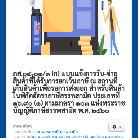
ภส.๐๕-๐๑/๑ (ก) แบบแจ้งการรับ-จ่าย
สินค้าที่ได้รับการยกเว้นภาษี ณ สถานที่
เก็บสินค้าเพื่อรอการส่งออก สำหรับสินค้า
ในพิกัดอัตราภาษีสรรพสามิต ประเภทที่
๑๖.๙๐ (๑) ตามมาตรา ๑๐๓ แห่งพระราช
บัญญัติภาษีสรรพสามิต พ.ศ. ๒๕๖๐
รายละเอียด
หมวดหลัก:
แบบฟอร์มภาษีสรรพสามิต
หมวด:
รหัสแบบฟอร์มตามกระบวนงานการคืน ยกเว้น และลดหย่อน