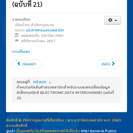
(ฉบับที่ 21)
รายละเอียด
เขียนโดย
สำนักกฎหมาย
หมวด:
ประกาศกรมสรรพสามิต
เผยแพร่เมื่อ: 08/06/2565
สถิติการเข้าชม: 2657
ดาวน์โหลด
ก่อนหน้า
ต่อไป
คุณอยู่ที่:
หน้าแรก
กำหนดรหัสสินค้าสรรพสามิตสำหรับระบบแลกเปลี่ยนข้อมูล
อิเล็กทรอนิกส์ (ELECTRONIC DATA INTERCHANGE) (ฉบับที่
21)
ลิขสิทธิ์ © 2569 กฎหมายที่เกี่ยวข้อง :: พ.ร.บ.ภาษีสรรพสามิต พ.ศ. 2560.
สงวนลิขสิทธิ์.
จูมล่า
เป็นซอฟต์แวร์เสรีเผยแพร่ภายใต้เงื่อนไข
GNU General Public