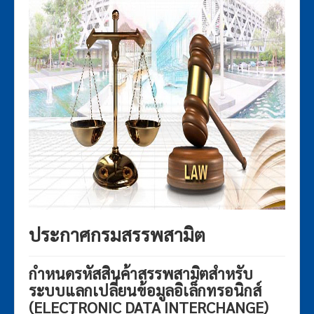
พ.ร.บ.ภาษีสรรพสามิต 2560
เก
ชั่น
พระราชกฤษฎีกา
กฎกระทรวง
ประกาศกระทรวงการคลัง
ประกาศกรมสรรพสามิต
ระเบียบกรมสรรพสามิต
คำสั่งกรมสรรพสามิต
กฎสํานักนายกรัฐมนตรี
กฎหมายอื่นๆ
ประกาศรายชื่อกฎหมายและหน่วยงานที่รับผิดชอบ
ประกาศกรมสรรพสามิต
แบบฟอร์มภาษีสรรพสามิต
กำหนดรหัสสินค้าสรรพสามิตสำหรับ
ระบบแลกเปลี่ยนข้อมูลอิเล็กทรอนิกส์
(ELECTRONIC DATA INTERCHANGE)