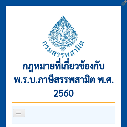
กฎหมายที่เกี่ยวข้องกับ
พ.ร.บ.ภาษีสรรพสามิต พ.ศ.
2560
สลับ
เน
วิ