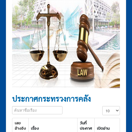
พ.ร.บ.ภาษีสรรพสามิต 2560
เก
ชั่น
พระราชกฤษฎีกา
กฎกระทรวง
ประกาศกระทรวงการคลัง
ประกาศกรมสรรพสามิต
ระเบียบกรมสรรพสามิต
คำสั่งกรมสรรพสามิต
กฎสํานักนายกรัฐมนตรี
กฎหมายอื่นๆ
ประกาศรายชื่อกฎหมายและหน่วยงานที่รับผิดชอบ
ประกาศกระทรวงการคลัง
แบบฟอร์มภาษีสรรพสามิต
ค้นหาชื่อเรือง
แสดง #
เลข
วันที่
อ้างอิง
เรื่อง
ประกาศ
เปิดอ่าน