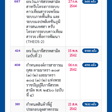
ยกเว้นภาษีสรรพสามิต
687
27 ก.ค.
3415 ครั้ง
สาหรับโครงการระบบ
2564
ดาวเทียมสารวจพร้อม
ระบบภาคพื้นดิน และ
ระบบแอปพลิเคชันภูมิ
สารสนเทศสา หรับ
โครงการระบบดาวเทียม
สารวจ เพื่อการพัฒนา
(THEOS-2)
ยกเว้นภาษีสรรพสามิต
424
15 พ.ค.
9198 ครั้ง
(ฉบับที่ 2)
2562
กำหนดองค์การสาธารณ
408
06 ก.ย.
4735 ครั้ง
กุศล ตามมาตรา ๑๐๗
2562
(๑) (๒) และมาตรา
๑๐๘ (๑) (๒) แห่งพระ
ราชบัญญัติภาษีสรรพ
สามิต พ.ศ. ๒๕๖๐ (ฉบับ
ที่ ๔)
กำหนดสินค้าที่ผู้
381
21 ส.ค.
7632 ครั้ง
ประกอบอุตสาหกรรม
2562