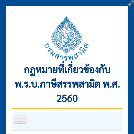
กฎหมายที่เกี่ยวข้องกับ
พ.ร.บ.ภาษีสรรพสามิต พ.ศ.
2560
สลับ
เน
วิ