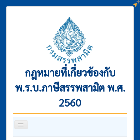
กฎหมายที่เกี่ยวข้องกับ
พ.ร.บ.ภาษีสรรพสามิต พ.ศ.
2560
สลับ
เน
วิ