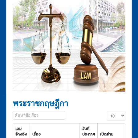
พ.ร.บ.ภาษีสรรพสามิต 2560
เก
ชั่น
พระราชกฤษฎีกา
กฎกระทรวง
ประกาศกระทรวงการคลัง
ประกาศกรมสรรพสามิต
ระเบียบกรมสรรพสามิต
คำสั่งกรมสรรพสามิต
กฎสํานักนายกรัฐมนตรี
กฎหมายอื่นๆ
ประกาศรายชื่อกฎหมายและหน่วยงานที่รับผิดชอบ
พระราชกฤษฎีกา
แบบฟอร์มภาษีสรรพสามิต
ค้นหาชื่อเรือง
แสดง #
เลข
วันที่
อ้างอิง
เรื่อง
ประกาศ
เปิดอ่าน