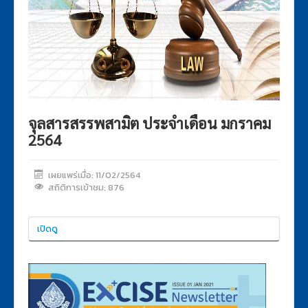
ระเบียบกรมสรรพสามิต
คำสั่งกรมสรรพสามิต
กฎสํานักนายกรัฐมนตรี
กฎหมายอื่นๆ
ประกาศรายชื่อกฎหมายและหน่วยงานที่รับผิดชอบ
จุลสารสรรพสามิต ประจำเดือน มกราคม
แบบฟอร์มภาษีสรรพสามิต
2564
เผยแพร่เมื่อ: 11/02/2564
สถิติการเข้าชม: 876
เปิดดู