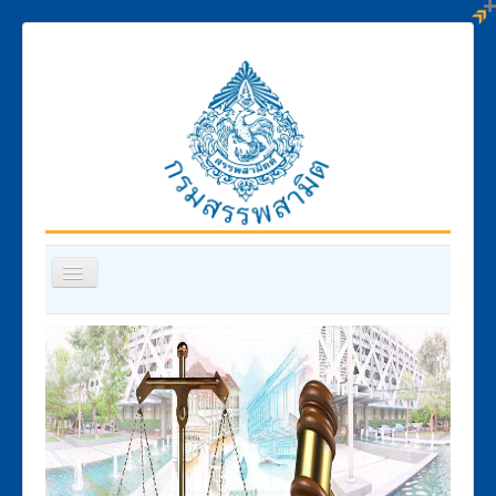
สลับ
เน
วิ
พ.ร.บ.ภาษีสรรพสามิต 2560
เก
ชั่น
พระราชกฤษฎีกา
กฎกระทรวง
ประกาศกระทรวงการคลัง
ประกาศกรมสรรพสามิต