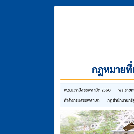
กฎหมายที่เ
พ.ร.บ.ภาษีสรรพสามิต 2560
พระราชก
คำสั่งกรมสรรพสามิต
กฎสํานักนายกรั