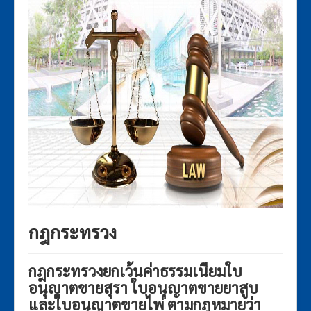
พ.ร.บ.ภาษีสรรพสามิต 2560
เก
ชั่น
พระราชกฤษฎีกา
กฎกระทรวง
ประกาศกระทรวงการคลัง
ประกาศกรมสรรพสามิต
ระเบียบกรมสรรพสามิต
คำสั่งกรมสรรพสามิต
กฎสํานักนายกรัฐมนตรี
กฎหมายอื่นๆ
ประกาศรายชื่อกฎหมายและหน่วยงานที่รับผิดชอบ
กฎกระทรวง
แบบฟอร์มภาษีสรรพสามิต
กฎกระทรวงยกเว้นค่าธรรมเนียมใบ
อนุญาตขายสุรา ใบอนุญาตขายยาสูบ
และใบอนุญาตขายไพ่ ตามกฎหมายว่า