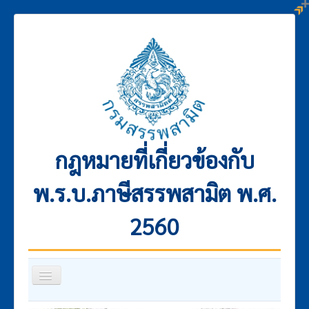
กฎหมายที่เกี่ยวข้องกับ
พ.ร.บ.ภาษีสรรพสามิต พ.ศ.
2560
สลับ
เน
วิ