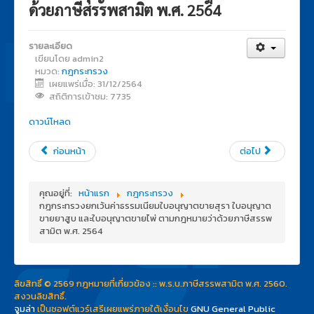
ด้วยภาษีสรรพสามิต พ.ศ. 2564
รายละเอียด
เขียนโดย
admin2
หมวด:
กฎกระทรวง
เผยแพร่เมื่อ: 31/12/2564
สถิติการเข้าชม: 7735
ดาวน์โหลด
ก่อนหน้า
ต่อไป
คุณอยู่ที่:
หน้าแรก
กฎกระทรวง
กฎกระทรวงยกเว้นค่าธรรมเนียมใบอนุญาตขายสุรา ใบอนุญาต
ขายยาสูบ และใบอนุญาตขายไพ่ ตามกฎหมายว่าด้วยภาษีสรรพ
สามิต พ.ศ. 2564
ลิขสิทธิ์ © 2569 กฎหมายที่เกี่ยวข้อง :: พ.ร.บ.ภาษีสรรพสามิต พ.ศ. 2560.
สงวนลิขสิทธิ์.
จูมล่า
เป็นซอฟต์แวร์เสรีเผยแพร่ภายใต้เงื่อนไข
GNU General Public